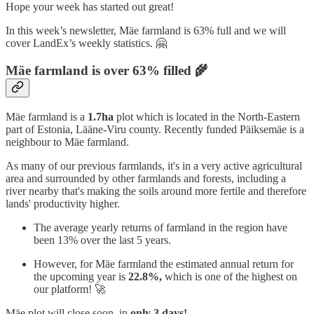
Hope your week has started out great!
In this week’s newsletter, Mäe farmland is 63% full and we will
cover LandEx’s weekly statistics. 🤗
Mäe farmland is over 63% filled 🌾
Mäe farmland is a
1.7ha
plot which is located in the North-Eastern
part of Estonia, Lääne-Viru county. Recently funded Päiksemäe is a
neighbour to Mäe farmland.
As many of our previous farmlands, it's in a very active agricultural
area and surrounded by other farmlands and forests, including a
river nearby that's making the soils around more fertile and therefore
lands' productivity higher.
The average yearly returns of farmland in the region have
been 13% over the last 5 years.
However, for Mäe farmland the estimated annual return for
the upcoming year is
22.8%,
which is one of the highest on
our platform! 🚀
Mäe plot will close soon, in
only 3 days!