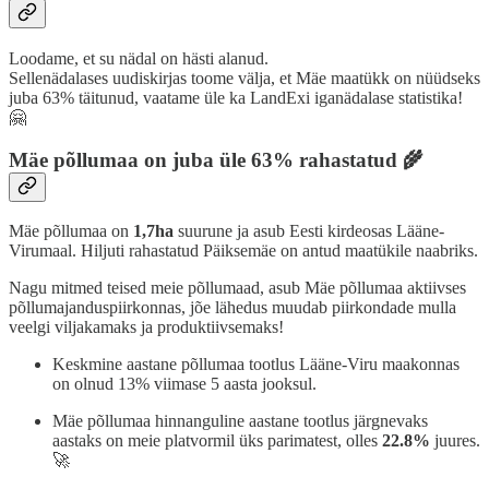
Loodame, et su nädal on hästi alanud.
Sellenädalases uudiskirjas toome välja, et Mäe maatükk on nüüdseks
juba 63% täitunud, vaatame üle ka LandExi iganädalase statistika!
🤗
Mäe põllumaa on juba üle 63% rahastatud 🌾
Mäe põllumaa on
1,7ha
suurune ja asub Eesti kirdeosas Lääne-
Virumaal. Hiljuti rahastatud Päiksemäe on antud maatükile naabriks.
Nagu mitmed teised meie põllumaad, asub Mäe põllumaa aktiivses
põllumajanduspiirkonnas, jõe lähedus muudab piirkondade mulla
veelgi viljakamaks ja produktiivsemaks!
Keskmine aastane põllumaa tootlus Lääne-Viru maakonnas
on olnud 13% viimase 5 aasta jooksul.
Mäe põllumaa hinnanguline aastane tootlus järgnevaks
aastaks on meie platvormil üks parimatest, olles
22.8%
juures.
🚀