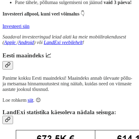
Pane tähele, põllumaa sulgemiseni on jäänud
vaid 3 päeva!
Investeeri allpool, kuni veel võimalus
👇
Investeeri siin
Saadaval investeeringud leiad alati ka meie mobiilirakendusest
(
Apple
/
Android
) või
LandExi veebilehelt
!
Eesti maaindeks 📈
Panime kokku Eesti maaindeksi! Maaindeks annab ülevaate põllu-
ja metsamaa hinnamuutustest ning näitab, kuidas need on viimaste
aastate jooksul tõusnud.
Loe rohkem
siit
. 😊
LandExi statistika käesoleva nädala seisuga: