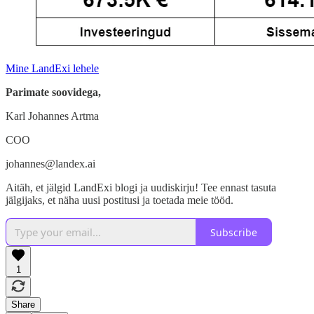
Mine LandExi lehele
Parimate soovidega,
Karl Johannes Artma
COO
johannes@landex.ai
Aitäh, et jälgid LandExi blogi ja uudiskirju! Tee ennast tasuta
jälgijaks, et näha uusi postitusi ja toetada meie tööd.
Subscribe
1
Share