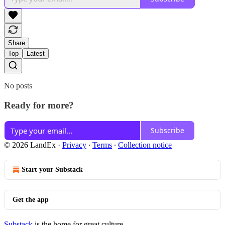
Share
Top
Latest
No posts
Ready for more?
Subscribe
© 2026 LandEx
·
Privacy
∙
Terms
∙
Collection notice
Start your Substack
Get the app
Substack
is the home for great culture