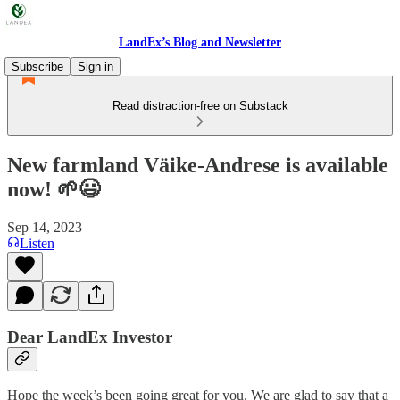
LandEx’s Blog and Newsletter
Subscribe
Sign in
Read distraction-free on Substack
New farmland Väike-Andrese is available
now! 🌱😃
Sep 14, 2023
Listen
Dear LandEx Investor
Hope the week’s been going great for you. We are glad to say that a