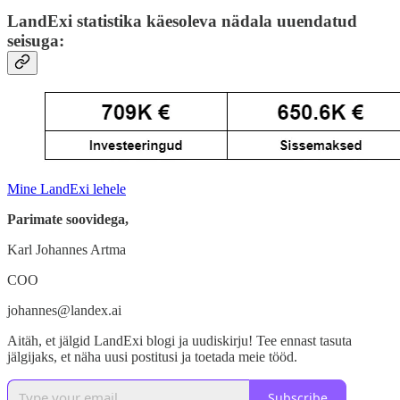
LandExi statistika käesoleva nädala uuendatud
seisuga:
Mine LandExi lehele
Parimate soovidega,
Karl Johannes Artma
COO
johannes@landex.ai
Aitäh, et jälgid LandExi blogi ja uudiskirju! Tee ennast tasuta
jälgijaks, et näha uusi postitusi ja toetada meie tööd.
Subscribe