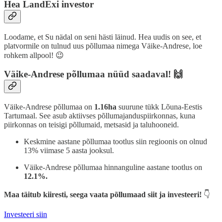
Hea LandExi investor
Loodame, et Su nädal on seni hästi läinud. Hea uudis on see, et
platvormile on tulnud uus põllumaa nimega Väike-Andrese, loe
rohkem allpool! 😉
Väike-Andrese põllumaa nüüd saadaval! 🙌
Väike-Andrese põllumaa on
1.16ha
suurune tükk Lõuna-Eestis
Tartumaal. See asub aktiivses põllumajanduspiirkonnas, kuna
piirkonnas on teisigi põllumaid, metsasid ja taluhooneid.
Keskmine aastane põllumaa tootlus siin regioonis on olnud
13% viimase 5 aasta jooksul.
Väike-Andrese põllumaa hinnanguline aastane tootlus on
12.1%.
Maa täitub kiiresti, seega vaata põllumaad siit ja investeeri!
👇
Investeeri siin