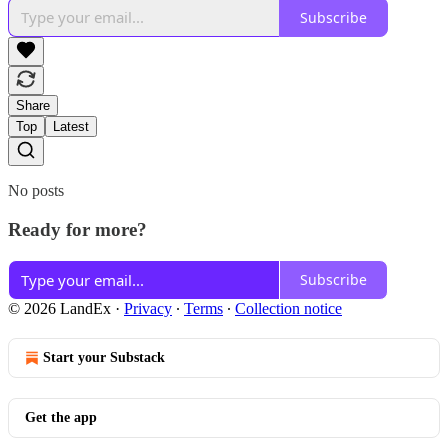
Subscribe
Share
Top
Latest
No posts
Ready for more?
Subscribe
© 2026 LandEx
·
Privacy
∙
Terms
∙
Collection notice
Start your Substack
Get the app