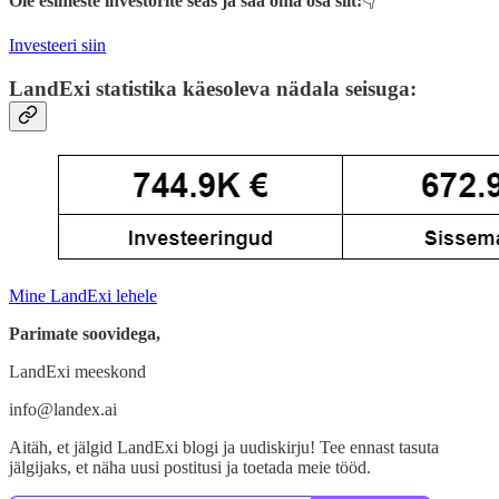
Ole esimeste investorite seas ja saa oma osa siit:
👇
Investeeri siin
LandExi statistika käesoleva nädala seisuga:
Mine LandExi lehele
Parimate soovidega,
LandExi meeskond
info@landex.ai
Aitäh, et jälgid LandExi blogi ja uudiskirju! Tee ennast tasuta
jälgijaks, et näha uusi postitusi ja toetada meie tööd.