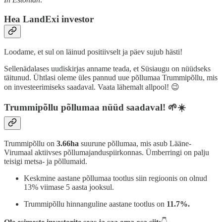
Hea LandExi investor
Loodame, et sul on läinud positiivselt ja päev sujub hästi!
Sellenädalases uudiskirjas anname teada, et Süsiaugu on nüüdseks
täitunud. Ühtlasi oleme üles pannud uue põllumaa Trummipõllu, mis
on investeerimiseks saadaval. Vaata lähemalt allpool! 😉
Trummipõllu põllumaa nüüd saadaval! 🌱☀️
Trummipõllu on
3.66ha
suurune põllumaa, mis asub Lääne-
Virumaal aktiivses põllumajanduspiirkonnas. Ümberringi on palju
teisigi metsa- ja põllumaid.
Keskmine aastane põllumaa tootlus siin regioonis on olnud
13% viimase 5 aasta jooksul.
Trummipõllu hinnanguline aastane tootlus on
11.7%.